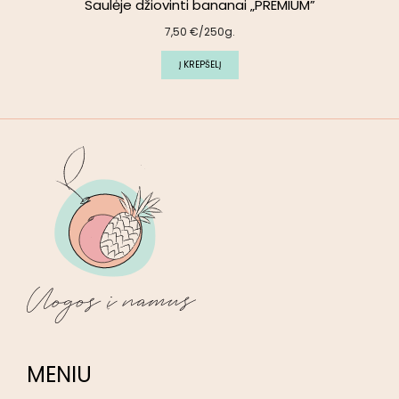
Saulėje džiovinti bananai „PREMIUM”
7,50
€
/250g.
Į KREPŠELĮ
MENIU