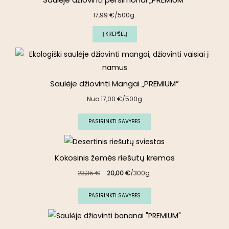
17,99
€
/500g.
Į KREPŠELĮ
Saulėje džiovinti Mangai „PREMIUM”
Nuo
17,00
€
/500g
PASIRINKTI SAVYBES
Kokosinis žemės riešutų kremas
23,35
€
20,00
€
/300g.
PASIRINKTI SAVYBES