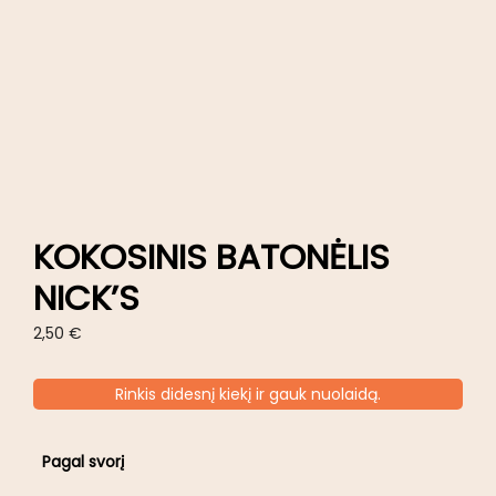
KOKOSINIS BATONĖLIS
NICK’S
2,50
€
Rinkis didesnį kiekį ir gauk nuolaidą.
Pagal svorį