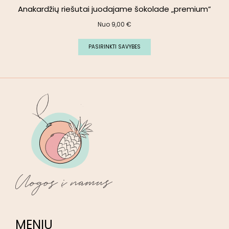
Anakardžių riešutai juodajame šokolade „premium”
Nuo
9,00
€
PASIRINKTI SAVYBES
MENIU