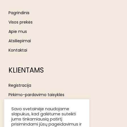
Pagrindinis
Visos prekės
Apie mus
Atsiliepimai
Kontaktai
KLIENTAMS
Registracija
Pirkimo-pardavimo taisyklės
Privatumo politika
Savo svetainėje naudojame
Atsakomybės ribojimas
slapukus, kad galėtume suteikti
jums tinkamiausią patirtį
Prekių pristatymas
prisimindami jūsų pageidavimus ir