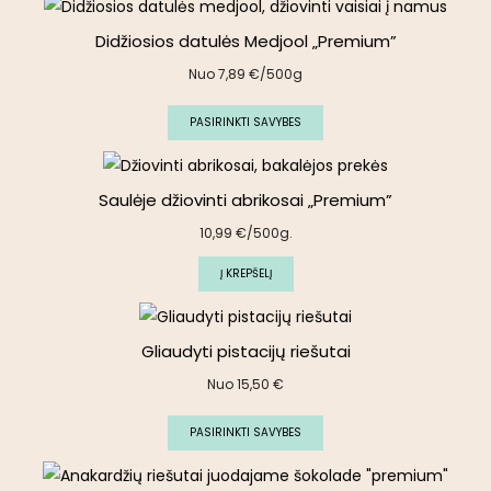
Didžiosios datulės Medjool „Premium”
Nuo
7,89
€
/500g
PASIRINKTI SAVYBES
Saulėje džiovinti abrikosai „Premium”
10,99
€
/500g.
Į KREPŠELĮ
Gliaudyti pistacijų riešutai
Nuo
15,50
€
PASIRINKTI SAVYBES