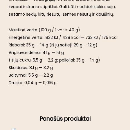
kvapai ir skonio stiprikliai. Gali būti nedideli kiekiai sojų,
sezamo sėklų, kitų riešutų, žemės riešutų ir kiaušinių.
Maistinė vertė (100 g / 1 vnt ≈ 40 g)
Energetinė vertė: 1832 kJ / 438 kcal — 733 kJ / 175 kcal
Riebalai: 35 g — 14 g (iš jų sotieji: 29 g — 12 g)
Angliavandeniai: 41 g — 16 g
(iš jų cukrų: 5,5 g — 2,2 g; polioliai: 35 g — 14 g)
Skaidulos: 8,1 g — 3,2 g
Baltymai: 5,5 g — 2,2 g
Druska: 0,04 g — 0,016 g
Panašūs produktai