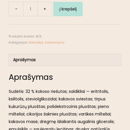
Į krepšelį
Produkto kodas:
N/A
Kategorijos:
Bakalėja
,
Saldumynai
Aprašymas
Aprašymas
Sudėtis: 32 % kokoso riešutas; saldikliai — eritritolis,
ksilitolis, steviolglikozidai; kakavos sviestas; tirpus
kukurūzų pluoštas; polidekstrozinis pluoštas; pieno
milteliai; cikorijos šaknies pluoštas; varškės milteliai;
kakavos masė; drėgmę išlaikantis augalinis glicerolis;
emulsiklis — saulėgrąžų lecitinas; druska; natūralūs