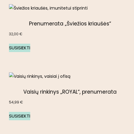
Prenumerata „Šviežios kriaušės“
32,00
€
SUSISIEKTI
Vaisių rinkinys „ROYAL“, prenumerata
54,99
€
SUSISIEKTI