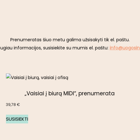
Prenumeratas šiuo metu galima užsisakyti tik el. paštu.
giau informacijos, susisiekite su mumis el. paštu:
info@uogosi
„Vaisiai į biurą MIDI“, prenumerata
39,78
€
SUSISIEKTI