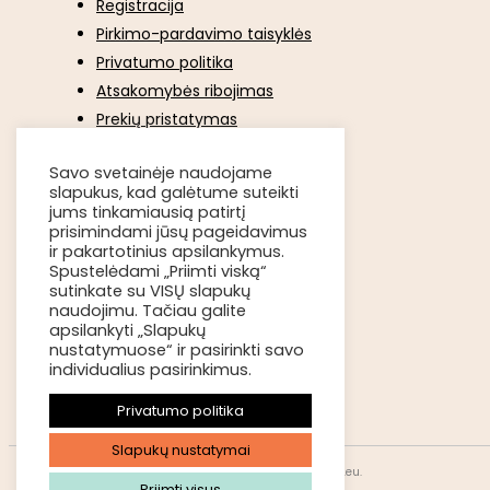
Registracija
Pirkimo-pardavimo taisyklės
Privatumo politika
Atsakomybės ribojimas
Prekių pristatymas
Kokybė ir grąžinimas
Savo svetainėje naudojame
Apmokėjimo būdai
slapukus, kad galėtume suteikti
jums tinkamiausią patirtį
KONTAKTAI
prisimindami jūsų pageidavimus
ir pakartotinius apsilankymus.
Spustelėdami „Priimti viską“
+370 663 86493
sutinkate su VISŲ slapukų
naudojimu. Tačiau galite
info@uogosinamus.eu
apsilankyti „Slapukų
nustatymuose“ ir pasirinkti savo
individualius pasirinkimus.
Privatumo politika
Slapukų nustatymai
© 2026 Visos teisės saugomos. www.uogosinamus.eu.
Priimti visus