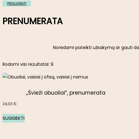
PRISIJUNGTI
PRENUMERATA
Norėdami pateikti užsakymą ar gauti dau
Rodomi visi rezultatai: 9
„Švieži obuoliai“, prenumerata
24,00
€
SUSISIEKTI