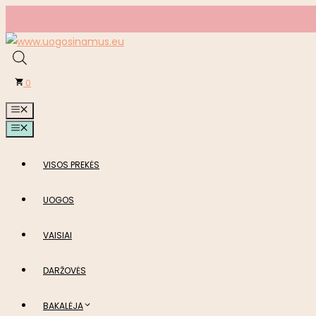
Pereiti
prie
turinio
0
MENIU
MENIU
VISOS PREKĖS
UOGOS
VAISIAI
DARŽOVĖS
BAKALĖJA