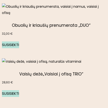
Obuolių ir kriaušių prenumerata „DUO“
32,00
€
SUSISIEKTI
Vaisių dežė„Vaisiai į ofisą TRIO“
28,60
€
SUSISIEKTI