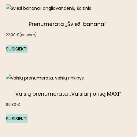
Prenumerata „Švieži bananai“
22,00
€
(su pvm)
SUSISIEKTI
Vaisių prenumerata „Vaisiai į ofisą MAXI“
60,80
€
SUSISIEKTI