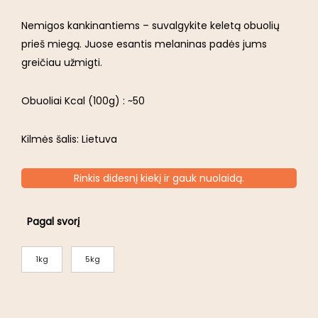
Nemigos kankinantiems – suvalgykite keletą obuolių
prieš miegą. Juose esantis melaninas padės jums
greičiau užmigti.
Obuoliai Kcal (100g) : ~50
Kilmės šalis: Lietuva
Rinkis didesnį kiekį ir gauk nuolaidą.
Pagal svorį
1kg
5kg