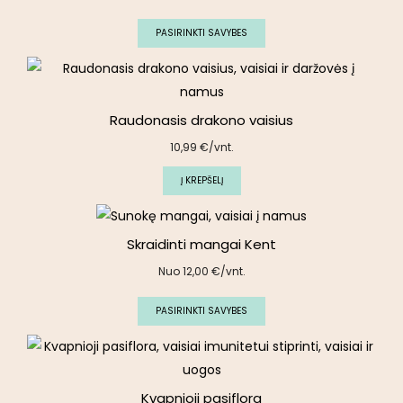
PASIRINKTI SAVYBES
Raudonasis drakono vaisius
10,99
€
/vnt.
Į KREPŠELĮ
Skraidinti mangai Kent
Nuo
12,00
€
/vnt.
PASIRINKTI SAVYBES
Kvapnioji pasiflora