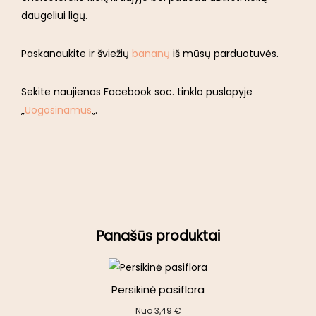
daugeliui ligų.
Paskanaukite ir šviežių
bananų
iš mūsų parduotuvės.
Sekite naujienas Facebook soc. tinklo puslapyje
„
Uogosinamus
„.
Panašūs produktai
Persikinė pasiflora
Nuo
3,49
€