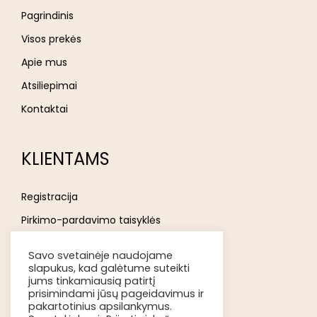
Pagrindinis
Visos prekės
Apie mus
Atsiliepimai
Kontaktai
KLIENTAMS
Registracija
Pirkimo-pardavimo taisyklės
Privatumo politika
Savo svetainėje naudojame
Atsakomybės ribojimas
slapukus, kad galėtume suteikti
jums tinkamiausią patirtį
Prekių pristatymas
prisimindami jūsų pageidavimus ir
pakartotinius apsilankymus.
Kokybė ir grąžinimas