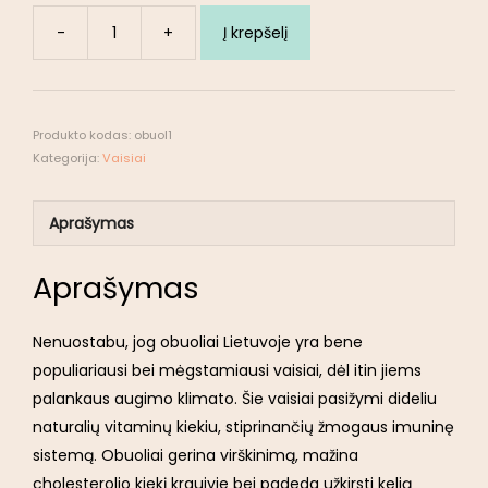
-
+
Į krepšelį
Produkto kodas:
obuol1
Kategorija:
Vaisiai
Aprašymas
Aprašymas
Nenuostabu, jog obuoliai Lietuvoje yra bene
populiariausi bei mėgstamiausi vaisiai, dėl itin jiems
palankaus augimo klimato. Šie vaisiai pasižymi dideliu
naturalių vitaminų kiekiu, stiprinančių žmogaus imuninę
sistemą. Obuoliai gerina virškinimą, mažina
cholesterolio kiekį kraujyje bei padeda užkirsti kelią