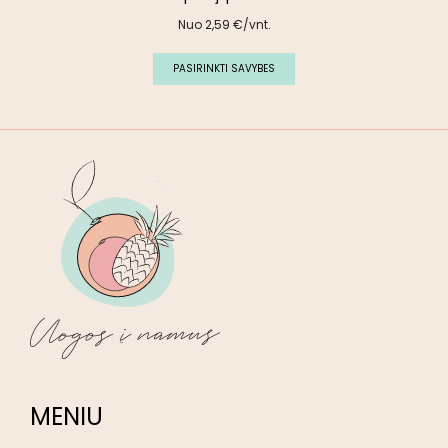
Nuo
2,59
€
/vnt.
PASIRINKTI SAVYBES
MENIU