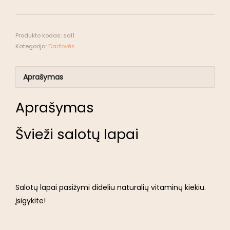
Produkto kodas:
sal1
Kategorija:
Daržovės
Aprašymas
Aprašymas
Švieži salotų lapai
Salotų lapai pasižymi dideliu naturalių vitaminų kiekiu.
Įsigykite!