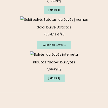
2,89
€
/kg.
Į KREPŠELĮ
Saldi bulvė Batatas
Nuo
4,49
€
/kg
PASIRINKTI SAVYBES
Plautos “Baby” bulvytės
4,59
€
/kg.
Į KREPŠELĮ