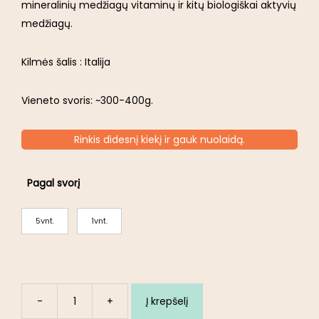
mineralinių medžiagų vitaminų ir kitų biologiškai aktyvių
medžiagų.
Kilmės šalis : Italija
Vieneto svoris: ~300-400g.
Rinkis didesnį kiekį ir gauk nuolaidą.
Pagal svorį
5vnt.
1vnt.
-
+
Į krepšelį