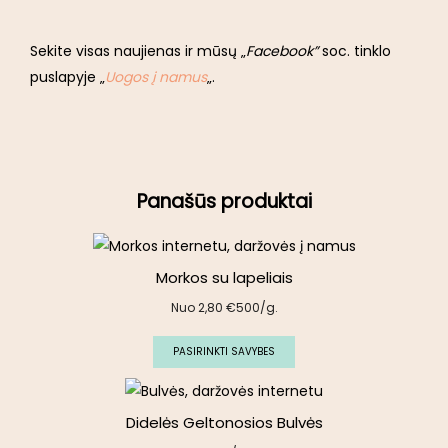
Sekite visas naujienas ir mūsų „
Facebook”
soc. tinklo
puslapyje „
Uogos į namus
„.
Panašūs produktai
Morkos su lapeliais
Nuo
2,80
€
500/g.
PASIRINKTI SAVYBES
Didelės Geltonosios Bulvės