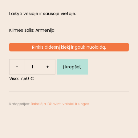
Laikyti vėsioje ir sausoje vietoje.
Kilmės šalis: Armėnija
Rinkis didesnį kiekį ir gauk nuolaidą.
-
+
Į krepšelį
Viso:
7,50 €
Kategorijos:
Bakalėja
,
Džiovinti vaisiai ir uogos