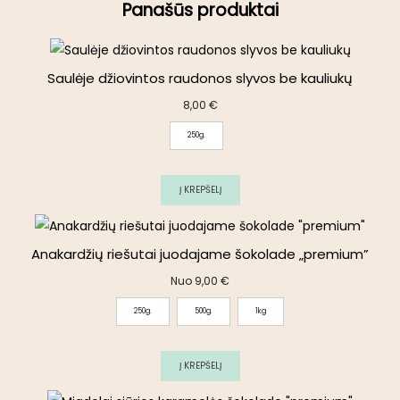
Panašūs produktai
Saulėje džiovintos raudonos slyvos be kauliukų
8,00
€
250g.
Į KREPŠELĮ
Anakardžių riešutai juodajame šokolade „premium”
Nuo
9,00
€
250g.
500g.
1kg
Į KREPŠELĮ