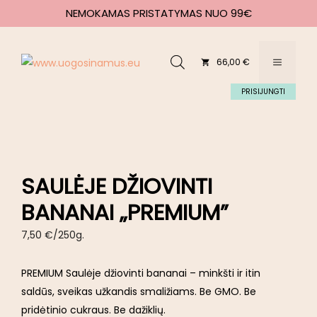
NEMOKAMAS PRISTATYMAS NUO 99€
66,00 €
PRISIJUNGTI
SAULĖJE DŽIOVINTI
BANANAI „PREMIUM”
7,50
€
/250g.
PREMIUM Saulėje džiovinti bananai – minkšti ir itin
saldūs, sveikas užkandis smaližiams. Be GMO. Be
pridėtinio cukraus. Be dažiklių.