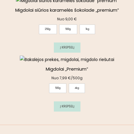
Migdolai siūrios karamelės šokolade „premium”
Nuo
9,00
€
250g.
500g.
1kg
Į KREPŠELĮ
Migdolai „Premium”
Nuo
7,99
€
/500g
500g
4kg
Į KREPŠELĮ