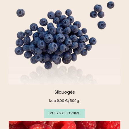
Šilauogės
Nuo
9,00
€
/500g.
PASIRINKTI SAVYBES