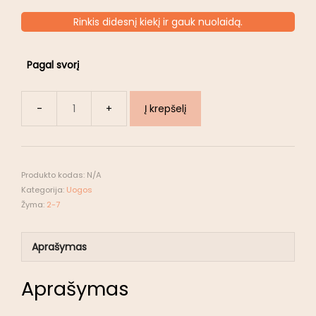
Rinkis didesnį kiekį ir gauk nuolaidą.
Pagal svorį
Į krepšelį
Produkto kodas:
N/A
Kategorija:
Uogos
Žyma:
2-7
Aprašymas
Aprašymas