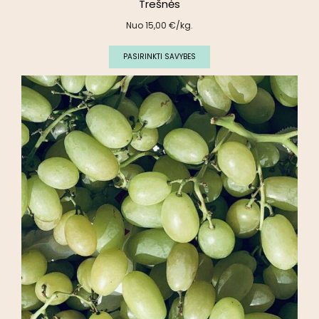
Trešnės
Nuo
15,00
€
/kg.
PASIRINKTI SAVYBES