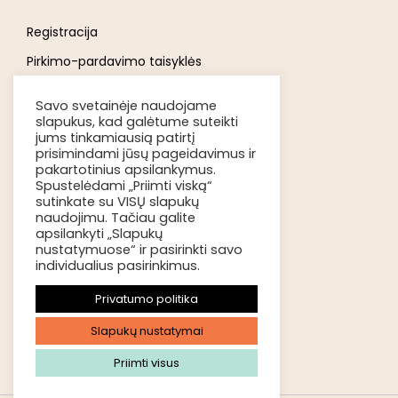
Registracija
Pirkimo-pardavimo taisyklės
Privatumo politika
Savo svetainėje naudojame
Atsakomybės ribojimas
slapukus, kad galėtume suteikti
jums tinkamiausią patirtį
Prekių pristatymas
prisimindami jūsų pageidavimus ir
pakartotinius apsilankymus.
Kokybė ir grąžinimas
Spustelėdami „Priimti viską“
sutinkate su VISŲ slapukų
Apmokėjimo būdai
naudojimu. Tačiau galite
apsilankyti „Slapukų
nustatymuose“ ir pasirinkti savo
KONTAKTAI
individualius pasirinkimus.
Privatumo politika
+370 663 86493
Slapukų nustatymai
info@uogosinamus.eu
Priimti visus