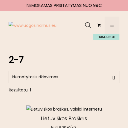
NEMOKAMAS PRISTATYMAS NUO 99€
PRISIJUNGTI
2-7
Rezultatų: 1
Lietuviškos Braškės
Nuo
8,00
€
/kg.