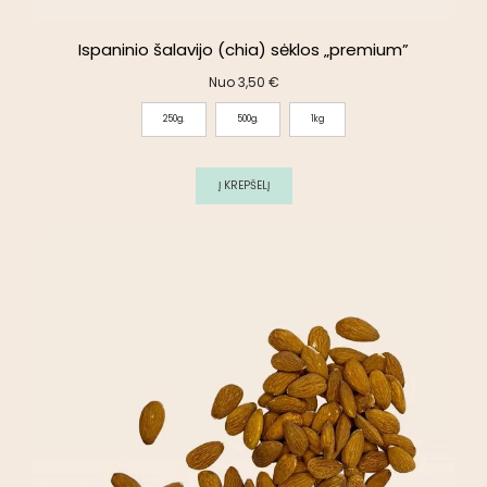
Ispaninio šalavijo (chia) sėklos „premium”
Nuo
3,50
€
250g.
500g.
1kg
Į KREPŠELĮ