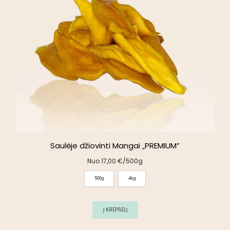
Saulėje džiovinti Mangai „PREMIUM”
Nuo
17,00
€
/500g
500g
4kg
Į KREPŠELĮ