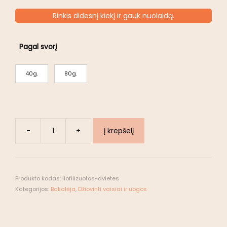
Rinkis didesnį kiekį ir gauk nuolaidą.
Pagal svorį
40g.
80g.
-
+
Į krepšelį
Produkto kodas:
liofilizuotos-avietes
Kategorijos:
Bakalėja
,
Džiovinti vaisiai ir uogos