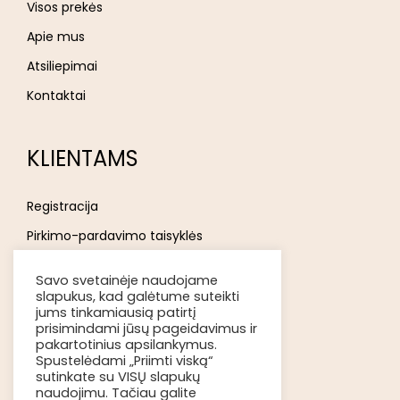
Visos prekės
Apie mus
Atsiliepimai
Kontaktai
KLIENTAMS
Registracija
Pirkimo-pardavimo taisyklės
Privatumo politika
Savo svetainėje naudojame
Atsakomybės ribojimas
slapukus, kad galėtume suteikti
jums tinkamiausią patirtį
Prekių pristatymas
prisimindami jūsų pageidavimus ir
pakartotinius apsilankymus.
Kokybė ir grąžinimas
Spustelėdami „Priimti viską“
sutinkate su VISŲ slapukų
Apmokėjimo būdai
naudojimu. Tačiau galite