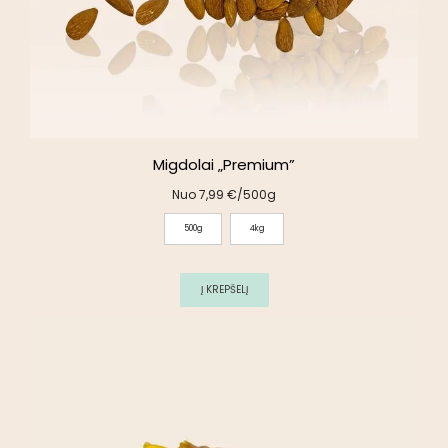
Migdolai „Premium”
Nuo
7,99
€
/500g
500g
4kg
Į KREPŠELĮ