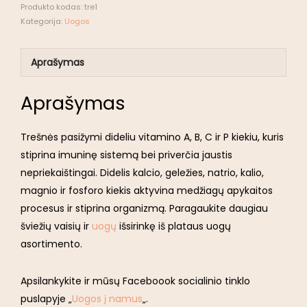
Produkto kodas:
tre1
Kategorija:
Uogos
Aprašymas
Aprašymas
Trešnės pasižymi dideliu vitamino A, B, C ir P kiekiu, kuris
stiprina imuninę sistemą bei priverčia jaustis
nepriekaištingai. Didelis kalcio, geležies, natrio, kalio,
magnio ir fosforo kiekis aktyvina medžiagų apykaitos
procesus ir stiprina organizmą. Paragaukite daugiau
šviežių vaisių ir
uogų
išsirinkę iš plataus uogų
asortimento.
Apsilankykite ir mūsų Faceboook socialinio tinklo
puslapyje „
Uogos į namus
„.