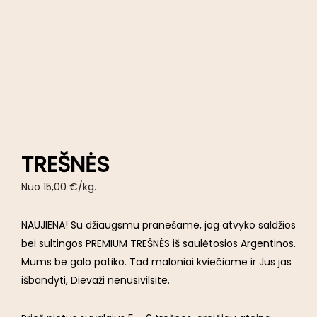
TREŠNĖS
Nuo
15,00
€
/kg.
NAUJIENA! Su džiaugsmu pranešame, jog atvyko saldžios
bei sultingos PREMIUM TREŠNĖS iš saulėtosios Argentinos.
Mums be galo patiko. Tad maloniai kviečiame ir Jus jas
išbandyti, Dievaži nenusivilsite.