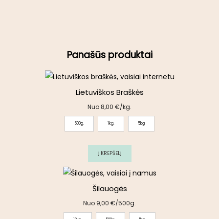
Panašūs produktai
Lietuviškos Braškės
Nuo
8,00
€
/kg.
500g.
1kg.
5kg
Į KREPŠELĮ
Šilauogės
Nuo
9,00
€
/500g.