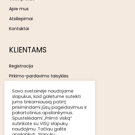
Apie mus
Atsiliepimai
Kontaktai
KLIENTAMS
Registracija
Pirkimo-pardavimo taisyklės
Privatumo politika
Savo svetainėje naudojame
Atsakomybės ribojimas
slapukus, kad galėtume suteikti
jums tinkamiausią patirtį
Prekių pristatymas
prisimindami jūsų pageidavimus ir
pakartotinius apsilankymus.
Kokybė ir grąžinimas
Spustelėdami „Priimti viską“
sutinkate su VISŲ slapukų
Apmokėjimo būdai
naudojimu. Tačiau galite
apsilankyti „Slapukų