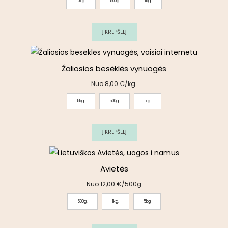
10kg.
500g.
1kg.
Į KREPŠELĮ
Žaliosios besėklės vynuogės
Nuo
8,00
€
/kg.
5kg.
500g.
1kg.
Į KREPŠELĮ
Avietės
Nuo
12,00
€
/500g
500g.
1kg.
5kg