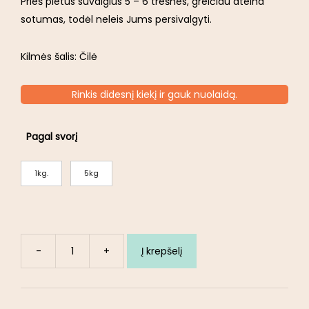
Prieš pietus suvalgius 5 – 6 trešnes, greičiau ateina
sotumas, todėl neleis Jums persivalgyti.
Kilmės šalis: Čilė
Rinkis didesnį kiekį ir gauk nuolaidą.
Pagal svorį
1kg.
5kg
-
+
Į krepšelį