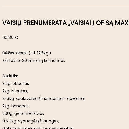
VAISIŲ PRENUMERATA „VAISIAI Į OFISĄ MAXI
60,80
€
Dėžės svoris:
(~11-12,5kg.)
Skirtas 15-20 žmonių komandai.
Sudėtis:
3 kg. obuoliai;
2kg. kriaušės;
2-3kg. kaulavaisiai/mandarinai- apelsinai;
2kg. bananai;
500g. geltonieji kiviai;
0,5-1kg. vynuogės/šilauogės;
0,5kg. karamelizuoti žemės riešutai.