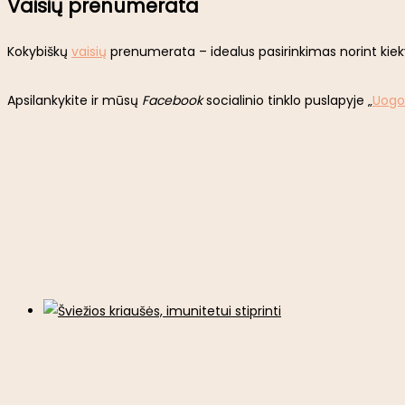
Vaisių prenumerata
Kokybiškų
vaisių
prenumerata – idealus pasirinkimas norint kiekv
Apsilankykite ir mūsų
Facebook
socialinio tinklo puslapyje „
Uogo