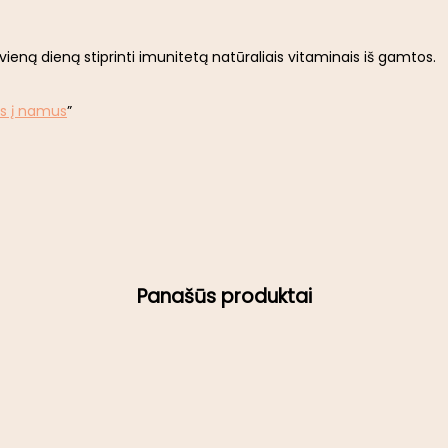
ieną dieną stiprinti imunitetą natūraliais vitaminais iš gamtos.
s į namus
”
Panašūs produktai