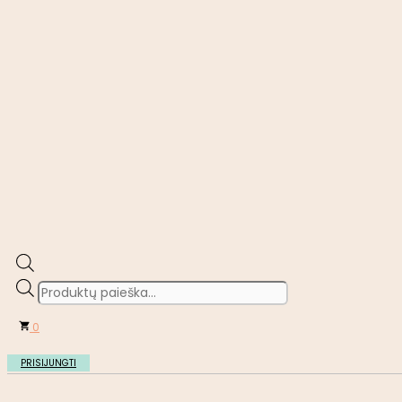
Products
search
0
PRISIJUNGTI