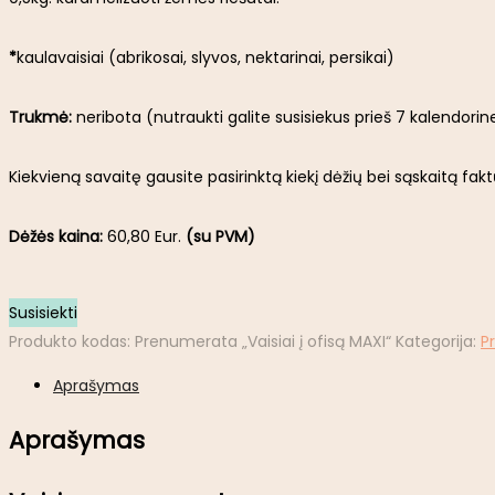
*
kaulavaisiai (abrikosai, slyvos, nektarinai, persikai)
Trukmė:
neribota (nutraukti galite susisiekus prieš 7 kalendorin
Kiekvieną savaitę gausite pasirinktą kiekį dėžių bei sąskaitą fakt
Dėžės kaina:
60,80 Eur.
(su PVM)
Susisiekti
Produkto kodas:
Prenumerata „Vaisiai į ofisą MAXI“
Kategorija:
P
Aprašymas
Aprašymas