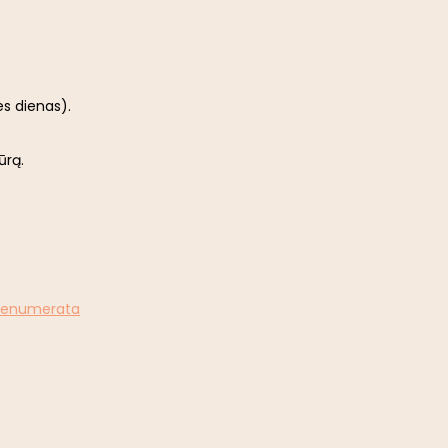
es dienas).
ūrą.
renumerata