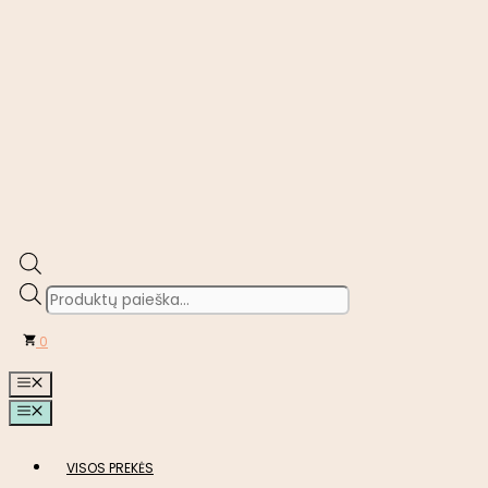
Products
search
0
MENIU
MENIU
VISOS PREKĖS