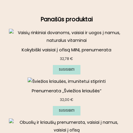
Panašūs produktai
Kokybiški vaisiai į ofisą MINI, prenumerata
32,78
€
SUSISIEKTI
Prenumerata „Šviežios kriaušės“
32,00
€
SUSISIEKTI