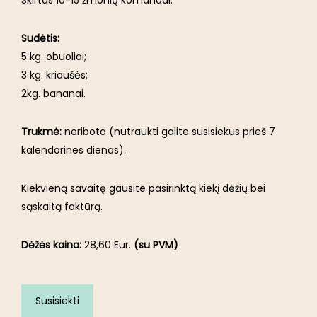
Skirtas 10-15 žmonių komandai.
Sudėtis:
5 kg. obuoliai;
3 kg. kriaušės;
2kg. bananai.
Trukmė:
neribota (nutraukti galite susisiekus prieš 7
kalendorines dienas).
Kiekvieną savaitę gausite pasirinktą kiekį dėžių bei
sąskaitą faktūrą.
Dėžės kaina:
28,60 Eur.
(su PVM)
Susisiekti