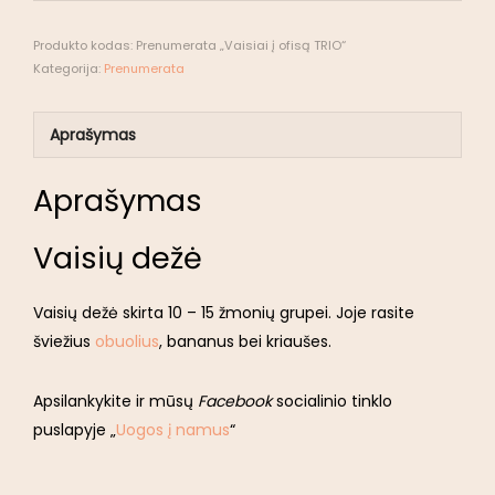
Produkto kodas:
Prenumerata „Vaisiai į ofisą TRIO“
Kategorija:
Prenumerata
Aprašymas
Aprašymas
Vaisių dežė
Vaisių dežė skirta 10 – 15 žmonių grupei. Joje rasite
šviežius
obuolius
, bananus bei kriaušes.
Apsilankykite ir mūsų
Facebook
socialinio tinklo
puslapyje „
Uogos į namus
“