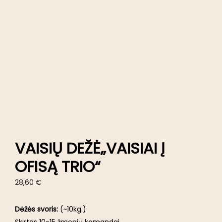
VAISIŲ DEŽĖ„VAISIAI Į
OFISĄ TRIO“
28,60
€
Dėžės svoris:
(~10kg.)