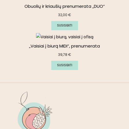
Obuolių ir kriaušių prenumerata „DUO“
32,00
€
SUSISIEKTI
„Vaisiai į biurą MIDI“, prenumerata
39,78
€
SUSISIEKTI