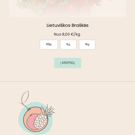
Lietuviškos Braškės
Nuo
8,00
€
/kg.
500g.
1kg.
5kg
Į KREPŠELĮ