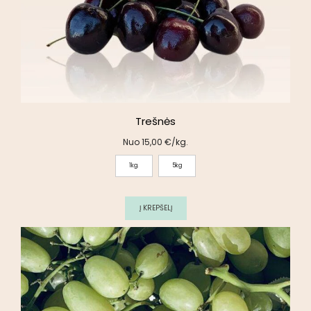
Trešnės
Nuo
15,00
€
/kg.
1kg.
5kg
Į KREPŠELĮ