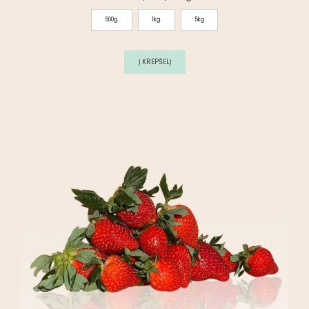
500g.
1kg.
5kg
Į KREPŠELĮ