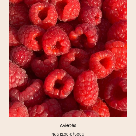
Avietės
Nuo
12,00
€
/500g