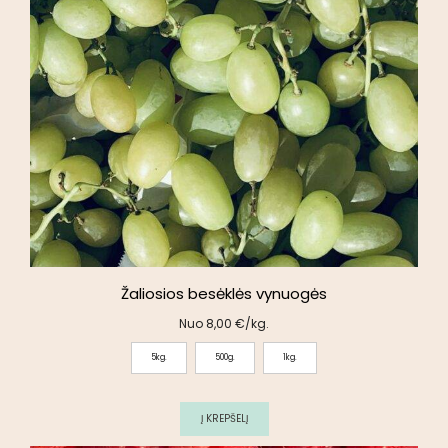
Žaliosios besėklės vynuogės
Nuo
8,00
€
/kg.
5kg.
500g.
1kg.
Į KREPŠELĮ