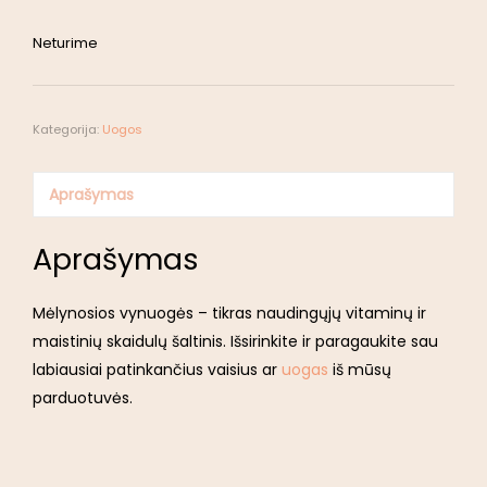
Neturime
Kategorija:
Uogos
Aprašymas
Aprašymas
Mėlynosios vynuogės – tikras naudingųjų vitaminų ir
maistinių skaidulų šaltinis. Išsirinkite ir paragaukite sau
labiausiai patinkančius vaisius ar
uogas
iš mūsų
parduotuvės.